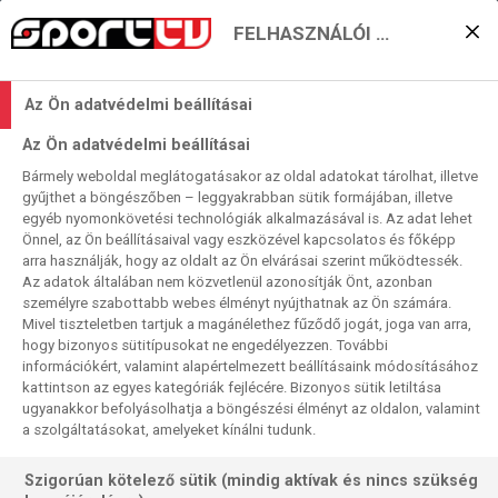
FELHASZNÁLÓI BEÁLLÍTÁSOK
Az Ön adatvédelmi beállításai
Az Ön adatvédelmi beállításai
Bármely weboldal meglátogatásakor az oldal adatokat tárolhat, illetve
gyűjthet a böngészőben – leggyakrabban sütik formájában, illetve
egyéb nyomonkövetési technológiák alkalmazásával is. Az adat lehet
Önnel, az Ön beállításaival vagy eszközével kapcsolatos és főképp
arra használják, hogy az oldalt az Ön elvárásai szerint működtessék.
Az adatok általában nem közvetlenül azonosítják Önt, azonban
személyre szabottabb webes élményt nyújthatnak az Ön számára.
Mivel tiszteletben tartjuk a magánélethez fűződő jogát, joga van arra,
hogy bizonyos sütitípusokat ne engedélyezzen. További
információkért, valamint alapértelmezett beállításaink módosításához
kattintson az egyes kategóriák fejlécére. Bizonyos sütik letiltása
ugyanakkor befolyásolhatja a böngészési élményt az oldalon, valamint
a szolgáltatásokat, amelyeket kínálni tudunk.
Szigorúan kötelező sütik (mindig aktívak és nincs szükség