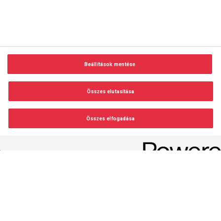
Beállítások mentése
Összes elutasítása
Összes elfogadása
Beállítások módosítása
Indulás. Szapporó. Dzsudzsák. Finn-magyar. Fradi-Chelsea.
Mayweather-Pacquiao. Darts. ETO. Veszprém.